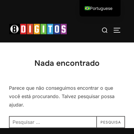
Pular
Portuguese
para
English
o
Pesquisar
conteúdo
ALTERN
por:
Nada encontrado
Parece que não conseguimos encontrar o que
você está procurando. Talvez pesquisar possa
ajudar.
Pesquisar
PESQUISA
por: