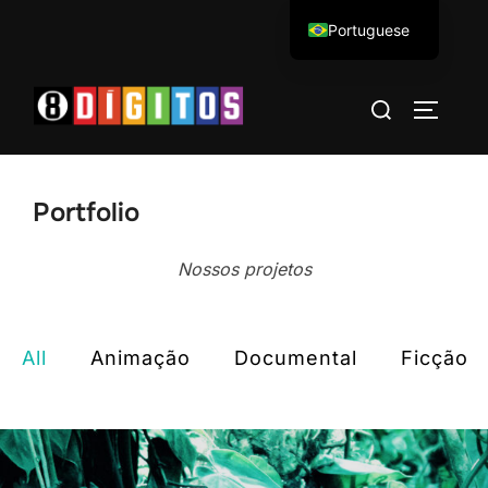
Pular
Portuguese
para
English
o
Pesquisar
conteúdo
ALTERN
por:
Portfolio
Nossos projetos
All
Animação
Documental
Ficção